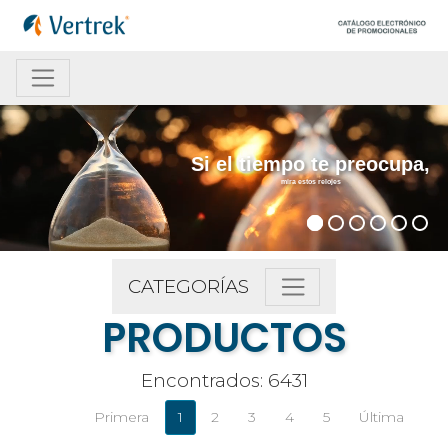
Si el tiempo te preocupa,
mira estos relojes
CATEGORÍAS
PRODUCTOS
Encontrados: 6431
Primera
1
2
3
4
5
Última