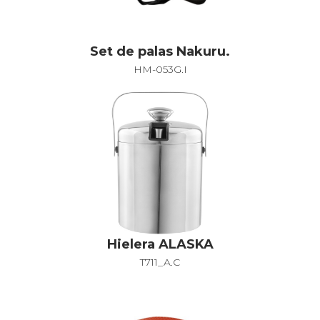
Set de palas Nakuru.
HM-053G.I
Hielera ALASKA
T711_A.C