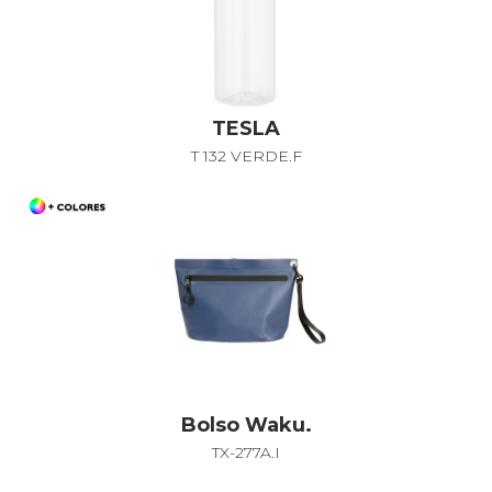
TESLA
T 132 VERDE.F
Bolso Waku.
TX-277A.I