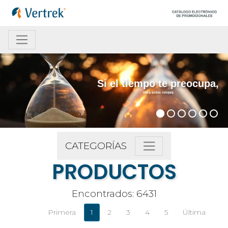
Si el tiempo te preocupa,
mira estos relojes
CATEGORÍAS
PRODUCTOS
Encontrados: 6431
Primera
1
2
3
4
5
Última