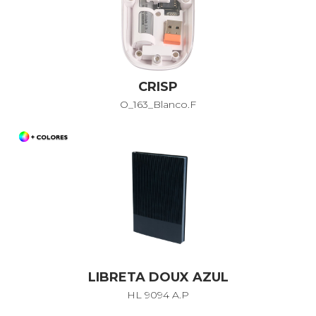
CRISP
O_163_Blanco.F
LIBRETA DOUX AZUL
HL 9094 A.P