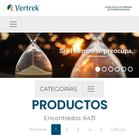
Si el tiempo te preocupa,
mira estos relojes
CATEGORÍAS
PRODUCTOS
Encontrados: 6431
Primera
1
2
3
4
5
Última