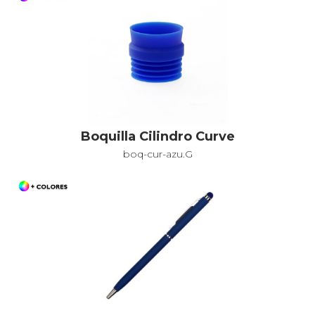
Boquilla Cilindro Curve
boq-cur-azu.G