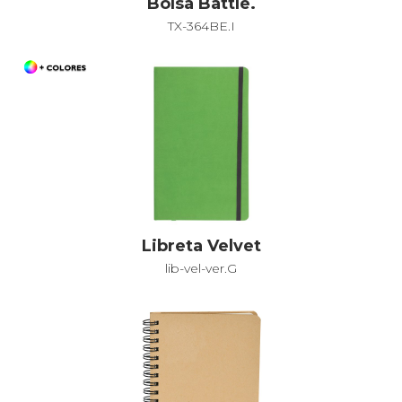
Bolsa Battle.
TX-364BE.I
Libreta Velvet
lib-vel-ver.G