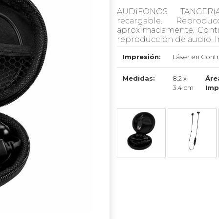
AUDíFONOS TANGER(A
recargable. Repro
aproximadamente. Contr
reproducción de audio. I
Impresión:
Láser en Contr
Medidas:
8.2 x
Áre
3.4 cm
Imp