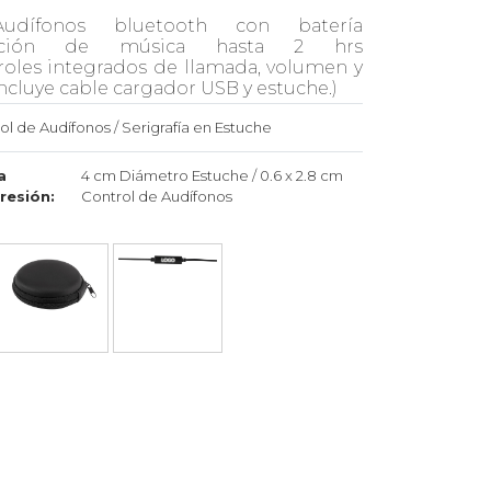
udífonos bluetooth con batería
ducción de música hasta 2 hrs
oles integrados de llamada, volumen y
ncluye cable cargador USB y estuche.)
ol de Audífonos / Serigrafía en Estuche
a
4 cm Diámetro Estuche / 0.6 x 2.8 cm
resión:
Control de Audífonos