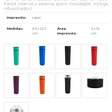
Pared interna y externa acero inoxidable. Incluye
infusionador.)
Impresión:
Láser
Medidas:
6.5 x 22.5
Área
5 x 10
cm
Impresión:
cm