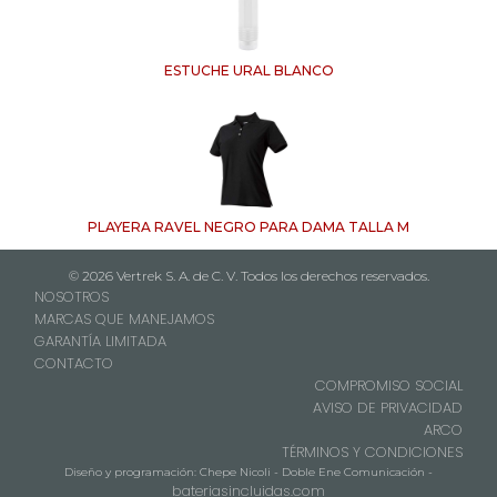
ESTUCHE URAL BLANCO
PLAYERA RAVEL NEGRO PARA DAMA TALLA M
© 2026 Vertrek S. A. de C. V. Todos los derechos reservados.
NOSOTROS
MARCAS QUE MANEJAMOS
GARANTÍA LIMITADA
CONTACTO
COMPROMISO SOCIAL
AVISO DE PRIVACIDAD
ARCO
TÉRMINOS Y CONDICIONES
Diseño y programación: Chepe Nicoli - Doble Ene Comunicación -
bateriasincluidas.com