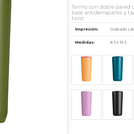
Termo con doble pared de
base antiderrapante y t
twist.
Impresión:
Grabado Lás
Medidas:
8.5 x 19.3