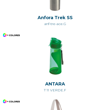
Anfora Trek SS
anf-tre-ace.G
ANTARA
T 11 VERDE.F