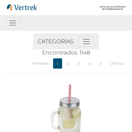
CATEGORÍAS
Encontrados: 1148
Primera
1
2
3
4
5
Última