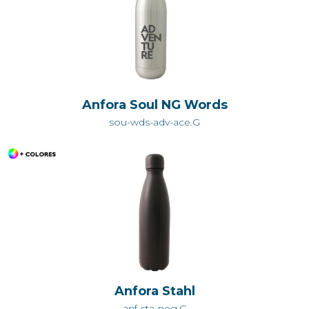
Anfora Soul NG Words
sou-wds-adv-ace.G
Anfora Stahl
anf-sta-neg.G