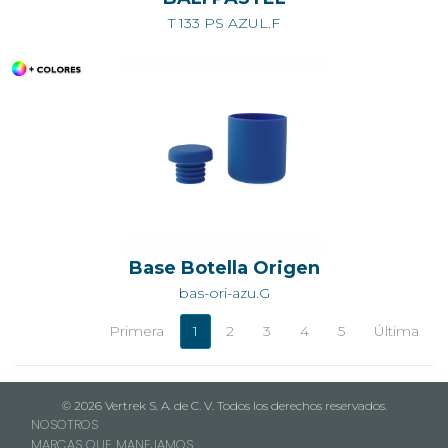
T 133 PS AZUL.F
Base Botella Origen
bas-ori-azu.G
Primera
1
2
3
4
5
Última
© 2026 Vertrek S. A. de C. V. Todos los derechos reservados.
NOSOTROS
MARCAS QUE MANEJAMOS