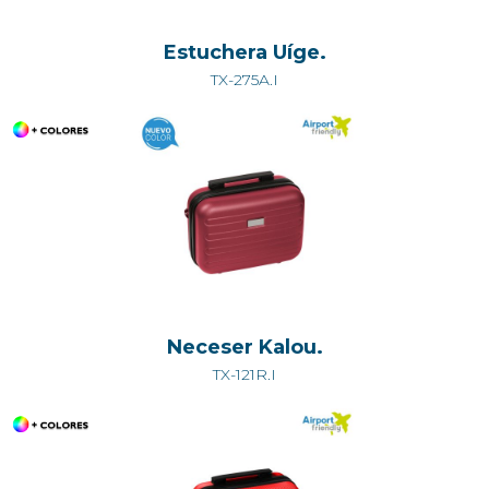
Estuchera Uíge.
TX-275A.I
Neceser Kalou.
TX-121R.I