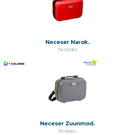
Neceser Narok.
TX-120R.I
Neceser Zuunmod.
TX-134V.I