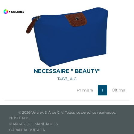
NECESSAIRE " BEAUTY"
T483_A.C
Primera
1
Última
© 2026 Vertrek S. A. de C. V. Todos los derechos reservados.
NOSOTROS
MARCAS QUE MANEJAMOS
GARANTÍA LIMITADA