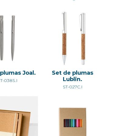
 plumas Joal.
Set de plumas
Lublin.
T-038S.I
ST-027C.I