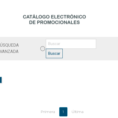
ÚSQUEDA
VANZADA
Buscar
a
Primera
1
Última