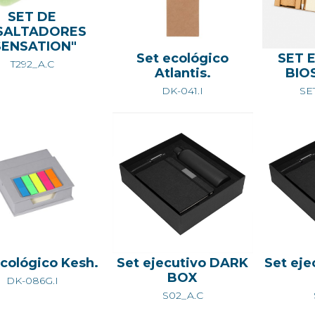
SET DE
SALTADORES
SENSATION"
Set ecológico
SET 
T292_A.C
Atlantis.
BIO
DK-041.I
SE
ecológico Kesh.
Set ejecutivo DARK
Set ej
BOX
DK-086G.I
S02_A.C