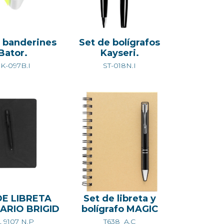
 banderines
Set de bolígrafos
Bator.
Kayseri.
K-097B.I
ST-018N.I
DE LIBRETA
Set de libreta y
ARIO BRIGID
bolígrafo MAGIC
 9107 N.P
T638_A.C