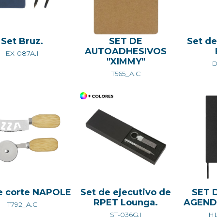
Set Bruz.
SET DE
Set de
AUTOADHESIVOS
EX-087A.I
"XIMMY"
D
T565_A.C
e corte NAPOLE
Set de ejecutivo de
SET 
RPET Lounga.
AGEND
T792_A.C
ST-036G.I
HL