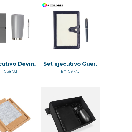
cutivo Devin.
Set ejecutivo Guer.
T-058G.I
EX-097A.I