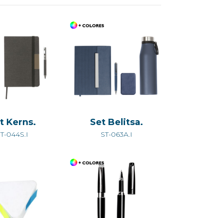
t Kerns.
Set Belitsa.
T-044S.I
ST-063A.I