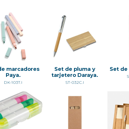
de marcadores
Set de pluma y
Set de
Paya.
tarjetero Daraya.
S
DK-103T.I
ST-032C.I