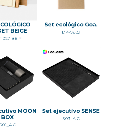
ECOLÓGICO
Set ecológico Goa.
SET BEIGE
DK-082.I
T 027 BE.P
ecutivo MOON
Set ejecutivo SENSE
BOX
S03_A.C
S01_A.C