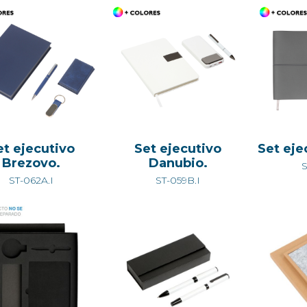
et ejecutivo
Set ejecutivo
Set eje
Brezovo.
Danubio.
S
ST-062A.I
ST-059B.I