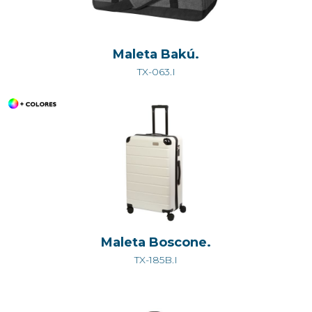
Maleta Bakú.
TX-063.I
Maleta Boscone.
TX-185B.I