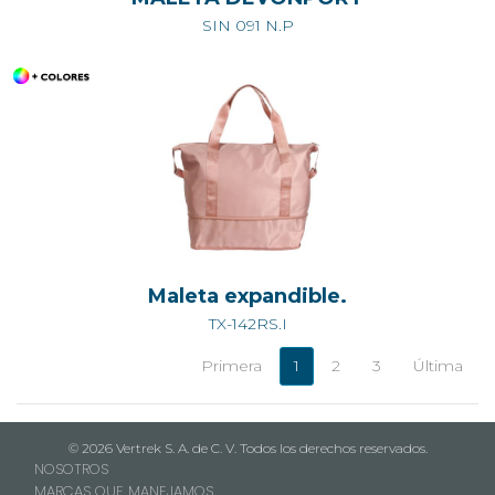
SIN 091 N.P
Maleta expandible.
TX-142RS.I
Primera
1
2
3
Última
© 2026 Vertrek S. A. de C. V. Todos los derechos reservados.
NOSOTROS
MARCAS QUE MANEJAMOS