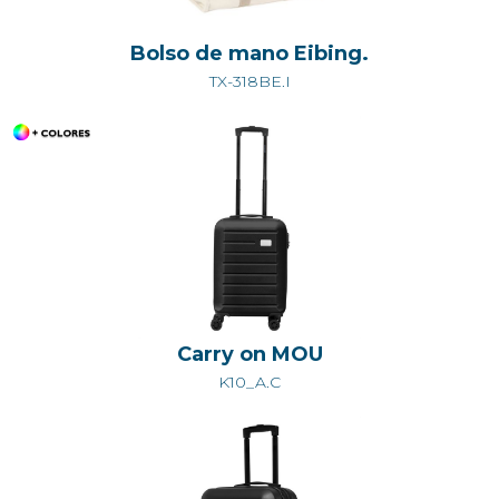
Bolso de mano Eibing.
TX-318BE.I
Carry on MOU
K10_A.C