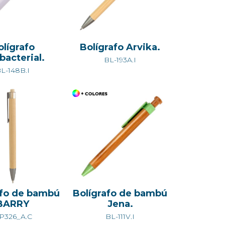
olígrafo
Bolígrafo Arvika.
bacterial.
BL-193A.I
L-148B.I
afo de bambú
Bolígrafo de bambú
BARRY
Jena.
P326_A.C
BL-111V.I