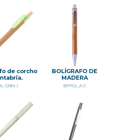
afo de corcho
BOLÍGRAFO DE
ntabria.
MADERA
L-128V.I
BP192_A.C