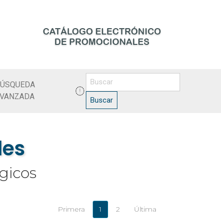
ÚSQUEDA
VANZADA
Buscar
les
gicos
Primera
1
2
Última