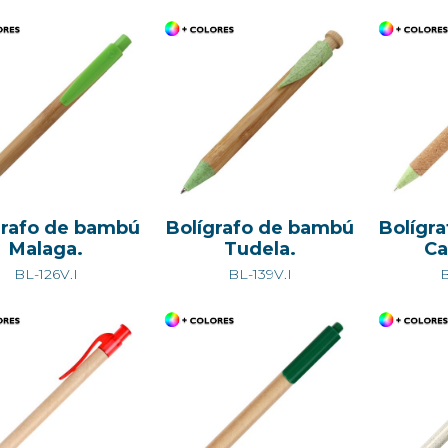
grafo de bambú
Bolígrafo de bambú
Bolígr
Malaga.
Tudela.
Ca
BL-126V.I
BL-139V.I
B