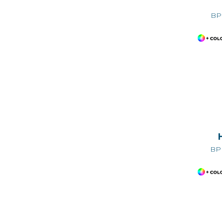
BP
BP