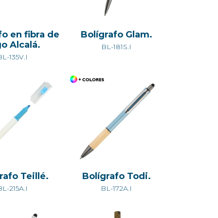
fo en fibra de
Bolígrafo Glam.
go Alcalá.
BL-181S.I
BL-135V.I
rafo Teillé.
Bolígrafo Todi.
BL-215A.I
BL-172A.I