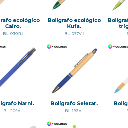
grafo ecológico
Bolígrafo ecológico
Bolígra
Cairo.
Kufa.
tri
BL-030R.I
BL-097V.I
ígrafo Narni.
Bolígrafo Seletar.
Bolíg
BL-209A.I
BL-183A.I