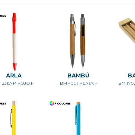
ARLA
BAMBÚ
B
 23157P ROJO.F
BMP001 PLATA.F
BM 170