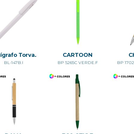
ígrafo Torva.
CARTOON
C
BL-147B.I
BP 5265C VERDE.F
BP 170