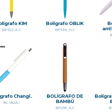
olígrafo KIM
Bolígrafo OBLIK
B
anti
BP322_E.C
BP330_H.C
B
ígrafo Changi.
BOLÍGRAFO DE
Bolígr
BAMBÚ
BL-182A.I
BP218_A.C
B