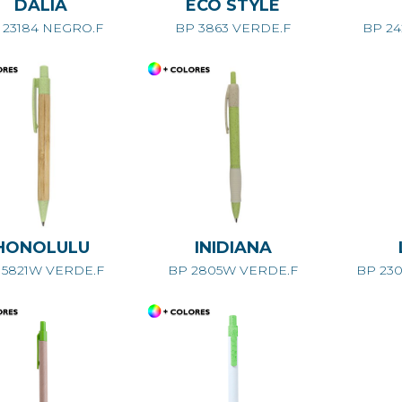
DALIA
ECO STYLE
 23184 NEGRO.F
BP 3863 VERDE.F
BP 24
HONOLULU
INIDIANA
 5821W VERDE.F
BP 2805W VERDE.F
BP 230